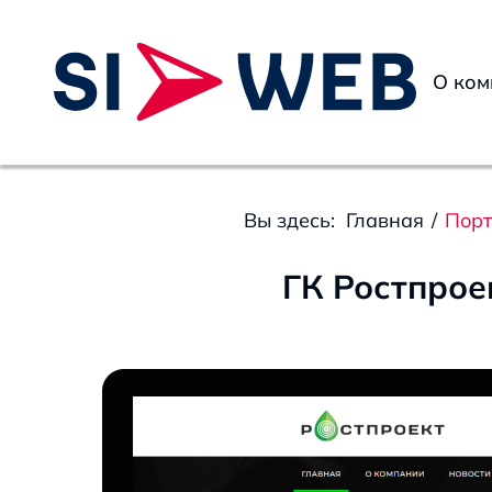
О ком
Вы здесь:
Главная
/
Пор
ГК Ростпрое