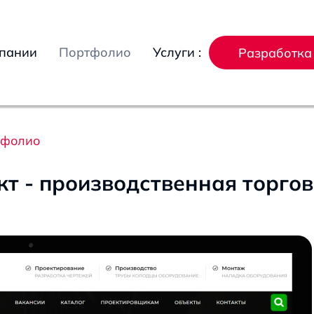
пании
Портфолио
Услуги :
Разработка
тфолио
кт - производственная торго