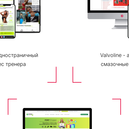
одностраничный
Valvoline -
ес тренера
смазочные