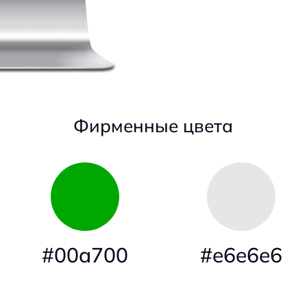
Фирменные цвета
#00a700
#e6e6e6