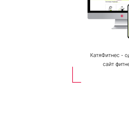
КатяФитнес - 
сайт фитн